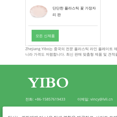
단단한 플라스틱 꽃 가장자
리 판
모든 신제품
Zhejiang Yibo는 중국의 전문 플라스틱 라인 플레
니라 가격도 저렴합니다. 최신 판매 맞춤형 제품 및 견적
전화:
+86-15857619433
이메일:
vincy@lvli.cn
주소:
절강성 타이저우시 산먼현 포바항구 맹해로